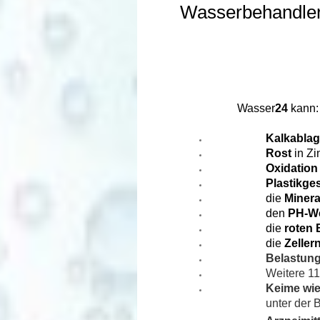
Wasserbehandle
Wasser
24
kann:
Kalkabla
Rost
in Zi
Oxidation
Plastikg
die
Minera
den
PH-We
die
roten 
die
Zeller
Belastun
Weitere 11
Keime wi
unter der 