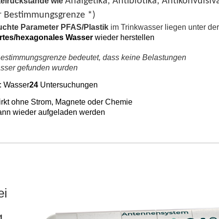
Analgetika, Antibiotika, Antikonvuls
telrückstände wie
r Bestimmungsgrenze *)
uchte
Parameter PFAS/Plastik
im Trinkwasser liegen unter d
ertes/hexagonales Wasser
wieder herstellen
estimmungsgrenze bedeutet, dass keine Belastungen
er gefunden wurden
:
Wasser
24
Untersuchungen
irkt ohne Strom, Magnete oder Chemie
ann
wieder aufgeladen werden
ei
g