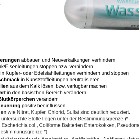
r
gerungen
abbauen und Neuverkalkungen verhindern
nk/Eisenleitungen stoppen bzw. verhindern
in Kupfer- oder Edelstahlleitungen verhindern und stoppen
eschmack
in Kunststoffleitungen neutralisieren
lien
aus dem Kalk lösen, bzw. verfügbar machen
rt
in den basischen Bereich verändern
Blutkörperchen
verändern
neuerung
positiv beeinflussen
gen
wie Nitrat, Kupfer, Chlorid, Sulfat sind deutlich reduziert.
 untersuchte Stoffe liegen unter der Bestimmungsgrenze )*
e
Escherichia coli, Coliforme Bakterien Enterokokken, Pseudom
Bestimmungsgrenze *)