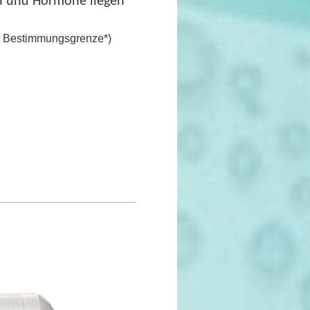
iva und Hormone liegen
er Bestimmungsgrenze*)