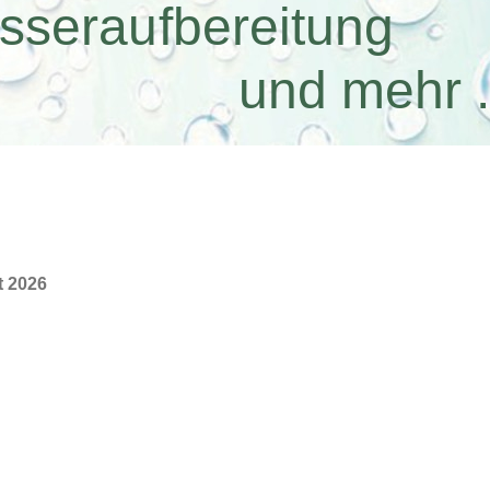
sseraufbereitung
 mehr ..
t
2026