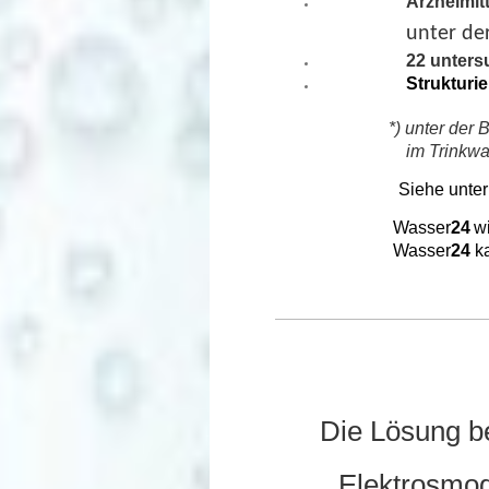
Arzneimit
unter de
22 unters
Strukturi
*) unter der B
im Trinkwass
Siehe unter
​
​
Wasser
24
w
Wasser
24
k
Die Lösung b
Elektrosmo