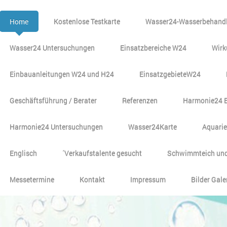
Home
Kostenlose Testkarte
Wasser24-Wasserbehandl
Wasser24 Untersuchungen
Einsatzbereiche W24
Wirk
Einbauanleitungen W24 und H24
EinsatzgebieteW24
Geschäftsführung / Berater
Referenzen
Harmonie24 
Harmonie24 Untersuchungen
Wasser24Karte
Aquari
Englisch
´Verkaufstalente gesucht
Schwimmteich und
Messetermine
Kontakt
Impressum
Bilder Gale