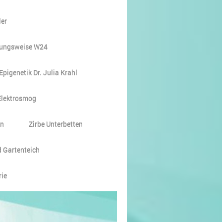
er
ungsweise W24
Epigenetik Dr. Julia Krahl
Elektrosmog
en
Zirbe Unterbetten
 Gartenteich
rie